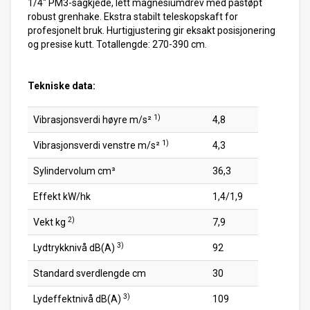
1/4" PM3-sagkjede, lett magnesiumdrev med påstøpt
robust grenhake. Ekstra stabilt teleskopskaft for
profesjonelt bruk. Hurtigjustering gir eksakt posisjonering
og presise kutt. Totallengde: 270-390 cm.
Tekniske data:
1)
Vibrasjonsverdi høyre m/s²
4,8
1)
Vibrasjonsverdi venstre m/s²
4,3
Sylindervolum cm³
36,3
Effekt kW/hk
1,4/1,9
2)
Vekt kg
7,9
3)
Lydtrykknivå dB(A)
92
Standard sverdlengde cm
30
3)
Lydeffektnivå dB(A)
109