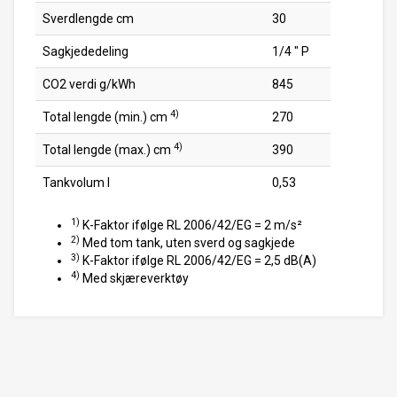
Sverdlengde cm
30
Sagkjededeling
1/4 " P
CO2 verdi g/kWh
845
4)
Total lengde (min.) cm
270
4)
Total lengde (max.) cm
390
Tankvolum l
0,53
1)
K-Faktor ifølge RL 2006/42/EG = 2 m/s²
2)
Med tom tank, uten sverd og sagkjede
3)
K-Faktor ifølge RL 2006/42/EG = 2,5 dB(A)
4)
Med skjæreverktøy