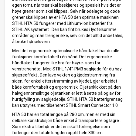
egen tomt, når trær skal beskjæres og spesielt hvis det er
høye grener som skal klippes . Selv når ødelagte og døde
grener skal klippes av er HTA 50 den optimale maskinen.
STIHL HTA 50 fungerer med Lithium-Ion batterier fra
STIHL AK systemet . Den kan fint brukes i lydfølsomme
områder og man trenger ikke, selv om det alltid anbefales,
å bruke hørselsvern.
Med det ergonomisk optimaliserte håndtaket har du alle
funksjoner komfortabelt i én hånd. Det ergonomiske
håndtaket fungerer like bra for høyre- som for
venstrehendte . Med STIHL 1/4"-PM3 sagkjede får du høy
skjæreeffekt . Den lave vekten og kjedestramming fra
siden, for enkel etterstramming av kjedet, gjør arbeidet
både komfortabelt og ergonomisk. Oljetanklokket på den
halvgjennomsiktige oljetanken er lett å sette på og av for
hurtigfylling av sagkjedeolje. STIHL HTA 50 batterigrensag
kan utstyres med tilbehøret STIHL Smart Connector 1.0 .
HTA 50 har en total lengde på 280 cm, men er med sin
delbare konstruksjon både enkel å transportere og lagre .
Som ekstra tilbehør er det en skaftforlengelse som
forlenger den totale lengden opptil hele 330 cm.