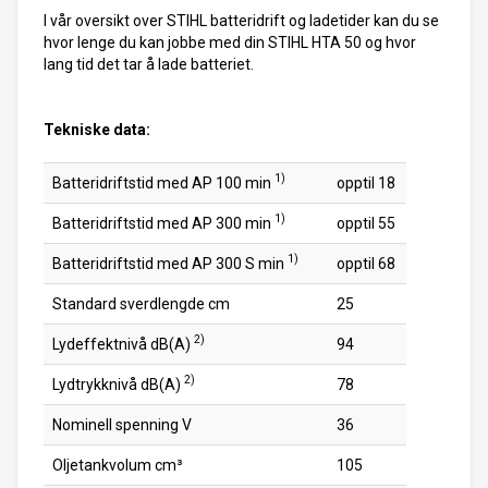
I vår oversikt over STIHL batteridrift og ladetider kan du se
hvor lenge du kan jobbe med din STIHL HTA 50 og hvor
lang tid det tar å lade batteriet.
Tekniske data:
1)
Batteridriftstid med AP 100 min
opptil 18
1)
Batteridriftstid med AP 300 min
opptil 55
1)
Batteridriftstid med AP 300 S min
opptil 68
Standard sverdlengde cm
25
2)
Lydeffektnivå dB(A)
94
2)
Lydtrykknivå dB(A)
78
Nominell spenning V
36
Oljetankvolum cm³
105