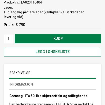
Produktnr.
LA020116404
Lager
Tilgjengelig på fjernlager (vanligvis 5-15 virkedager
leveringstid)
Pris
kr 3 790
KJØP
LEGG I ØNSKELISTE
BESKRIVELSE
INFORMASJON
Grensag HTA 50: Bra skjæreeffekt og stillegående
Den batteridrevne grensagen STIHL HTA 50 er perfekt på