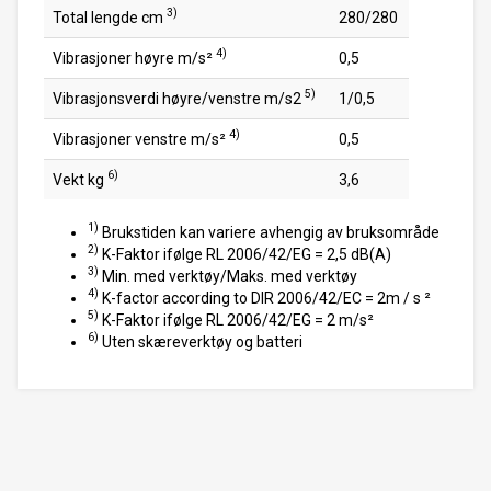
3)
Total lengde cm
280/280
4)
Vibrasjoner høyre m/s²
0,5
5)
Vibrasjonsverdi høyre/venstre m/s2
1/0,5
4)
Vibrasjoner venstre m/s²
0,5
6)
Vekt kg
3,6
1)
Brukstiden kan variere avhengig av bruksområde
2)
K-Faktor ifølge RL 2006/42/EG = 2,5 dB(A)
3)
Min. med verktøy/Maks. med verktøy
4)
K-factor according to DIR 2006/42/EC = 2m / s ²
5)
K-Faktor ifølge RL 2006/42/EG = 2 m/s²
6)
Uten skæreverktøy og batteri