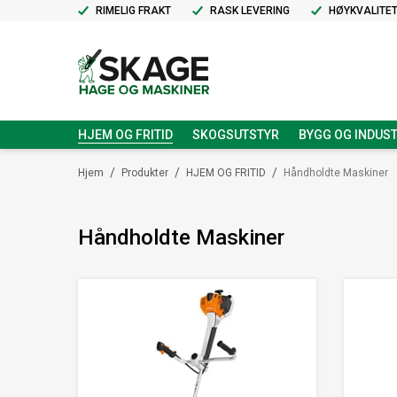
RIMELIG FRAKT
RASK LEVERING
HØYKVALITE
HJEM OG FRITID
SKOGSUTSTYR
BYGG OG INDUST
/
/
/
Hjem
Produkter
HJEM OG FRITID
Håndholdte Maskiner
Håndholdte Maskiner