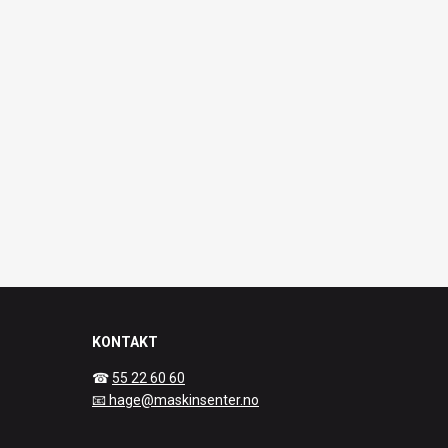
KONTAKT
☎
55 22 60 60
📧 hage@maskinsenter.no