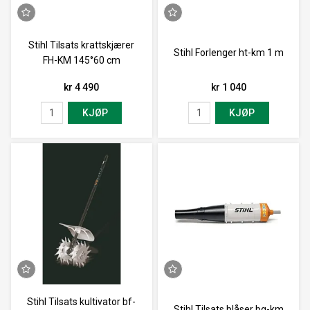
Stihl Tilsats krattskjærer
Stihl Forlenger ht-km 1 m
FH-KM 145°60 cm
kr 4 490
kr 1 040
KJØP
KJØP
Stihl Tilsats kultivator bf-
Stihl Tilsats blåser bg-km