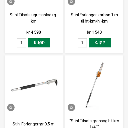
Stihl Tilsats ugressblad rg-
Stihl Forlenger karbon 1 m
km
til ht-km/hl-km
kr 4 590
kr 1 540
KJØP
KJØP
"Stihl Tilsats grensag ht-km
Stihl Forlengerrør 0,5 m
1/4"""