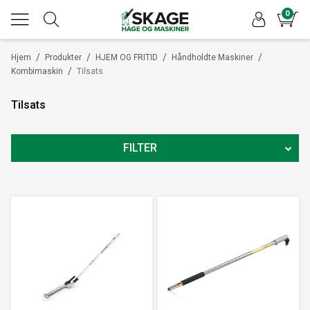
0
/
/
/
/
Hjem
Produkter
HJEM OG FRITID
Håndholdte Maskiner
/
Kombimaskin
Tilsats
Tilsats
FILTER
PRODUSENT
HÅNDHOLDTE MASKINER
KOMBIMASKIN
PRIS
615
NOK
-
4990
NOK
16
Nullstill