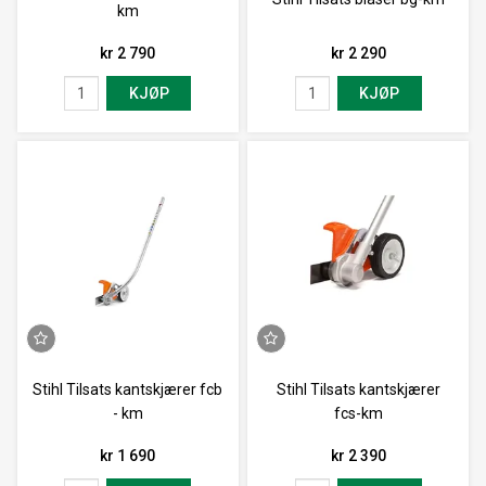
km
kr 2 790
kr 2 290
KJØP
KJØP
Stihl Tilsats kantskjærer fcb
Stihl Tilsats kantskjærer
- km
fcs-km
kr 1 690
kr 2 390