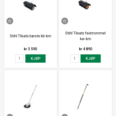
Stihl Tilsats feietrommel
Stihl Tilsats børste kb-km
kw-km
kr 3 590
kr 4 890
KJØP
KJØP