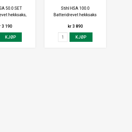
HSA 50.0 SET
Stihl HSA 100.0
evet hekksaks,
Batteridrevet hekksaks
r 3 190
kr 3 890
KJØP
KJØP