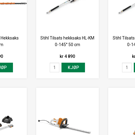
E Hekksaks
Stihl Tilsats hekksaks HL-KM
Stihl Tilsa
mm
0-145° 50 cm
0-1
90
kr 4 890
k
JØP
KJØP