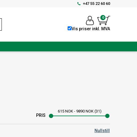
+47 55 22 60 60
0
Vis priser inkl. MVA
615
NOK
-
9890
NOK
31
PRIS
Nullstill