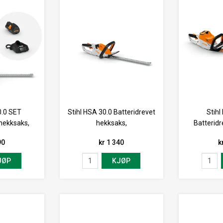
0.0 SET
Stihl HSA 30.0 Batteridrevet
Stihl
 hekksaks,
hekksaks,
Batteridr
90
kr 1 340
k
JØP
KJØP