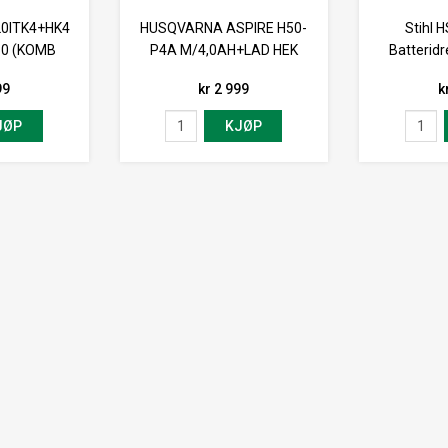
0ITK4+HK4
HUSQVARNA ASPIRE H50-
Stihl 
80 (KOMB
P4A M/4,0AH+LAD HEK
Batteridr
99
kr 2 999
k
JØP
KJØP