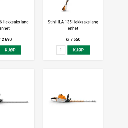
56 Hekksaks lang
Stihl HLA 135 Hekksaks lang
enhet
enhet
r 2 690
kr 7 650
KJØP
KJØP