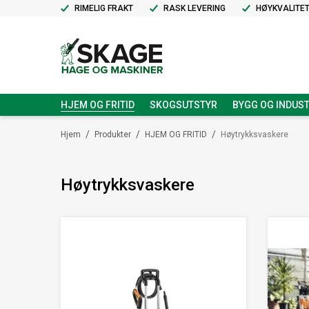
RIMELIG FRAKT
RASK LEVERING
HØYKVALITE
HJEM OG FRITID
SKOGSUTSTYR
BYGG OG INDUST
/
/
/
Hjem
Produkter
HJEM OG FRITID
Høytrykksvaskere
Høytrykksvaskere