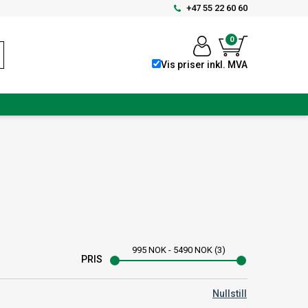
+47 55 22 60 60
0
Vis priser inkl. MVA
995
NOK
-
5490
NOK
3
PRIS
Nullstill