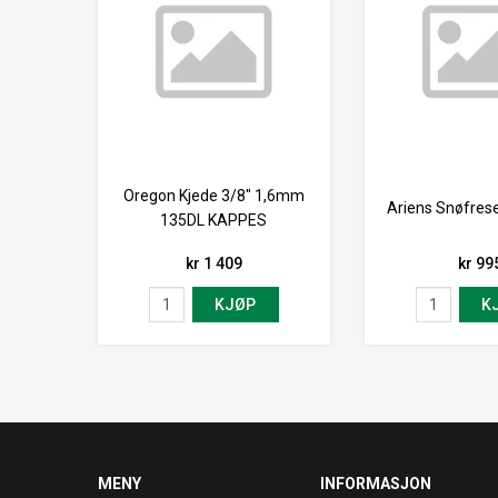
Oregon Kjede 3/8" 1,6mm
Ariens Snøfrese
135DL KAPPES
kr 1 409
kr 99
KJØP
K
MENY
INFORMASJON