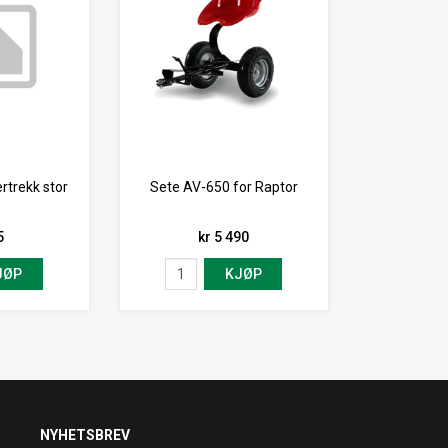
rtrekk stor
Sete AV-650 for Raptor
5
kr 5 490
JØP
KJØP
NYHETSBREV