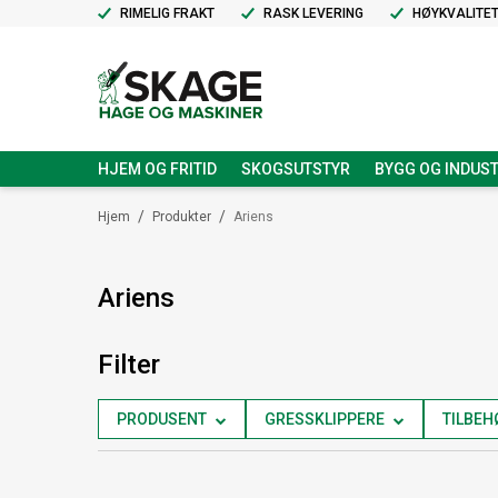
RIMELIG FRAKT
RASK LEVERING
HØYKVALITE
HJEM OG FRITID
SKOGSUTSTYR
BYGG OG INDUST
/
/
Hjem
Produkter
Ariens
Ariens
Filter
PRODUSENT
GRESSKLIPPERE
TILBEH