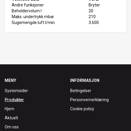
Andre funksjoner
Bryter
Beholdervolum l
20
Maks. undertrykk mbar
210
Sugemengde luft l/min
3.600
MENY
INFORMASJON
Systemsider
Betingelser
Produkter
Personvernerklæring
Hjem
Cookie policy
Aktuelt
Om oss