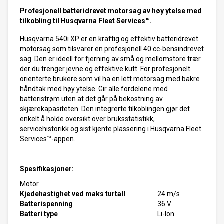
Profesjonell batteridrevet motorsag av høy ytelse med
tilkobling til Husqvarna Fleet Services™.
Husqvarna 540i XP er en kraftig og effektiv batteridrevet
motorsag som tilsvarer en profesjonell 40 cc-bensindrevet
sag. Den er ideell for fjerning av små og mellomstore trær
der du trenger jevne og effektive kutt. For profesjonelt
orienterte brukere som vil ha en lett motorsag med bakre
håndtak med høy ytelse. Gir alle fordelene med
batteristrøm uten at det går på bekostning av
skjærekapasiteten. Den integrerte tilkoblingen gjør det
enkelt å holde oversikt over bruksstatistikk,
servicehistorikk og sist kjente plassering i Husqvarna Fleet
Services™-appen.
Spesifikasjoner:
Motor
Kjedehastighet ved maks turtall
24 m/s
Batterispenning
36 V
Batteri type
Li-Ion