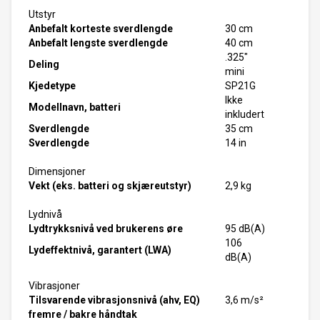
Utstyr
Anbefalt korteste sverdlengde
30 cm
Anbefalt lengste sverdlengde
40 cm
.325"
Deling
mini
Kjedetype
SP21G
Ikke
Modellnavn, batteri
inkludert
Sverdlengde
35 cm
Sverdlengde
14 in
Dimensjoner
Vekt (eks. batteri og skjæreutstyr)
2,9 kg
Lydnivå
Lydtrykksnivå ved brukerens øre
95 dB(A)
106
Lydeffektnivå, garantert (LWA)
dB(A)
Vibrasjoner
Tilsvarende vibrasjonsnivå (ahv, EQ)
3,6 m/s²
fremre / bakre håndtak