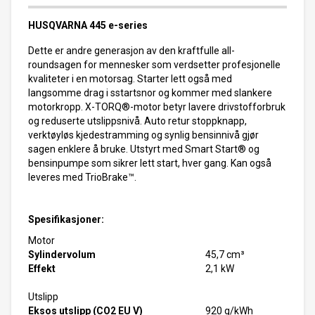
HUSQVARNA 445 e-series
Dette er andre generasjon av den kraftfulle all-
roundsagen for mennesker som verdsetter profesjonelle
kvaliteter i en motorsag. Starter lett også med
langsomme drag i sstartsnor og kommer med slankere
motorkropp. X-TORQ®-motor betyr lavere drivstofforbruk
og reduserte utslippsnivå. Auto retur stoppknapp,
verktøyløs kjedestramming og synlig bensinnivå gjør
sagen enklere å bruke. Utstyrt med Smart Start® og
bensinpumpe som sikrer lett start, hver gang. Kan også
leveres med TrioBrake™.
Spesifikasjoner:
Motor
Sylindervolum
45,7 cm³
Effekt
2,1 kW
Utslipp
Eksos utslipp (CO2 EU V)
920 g/kWh