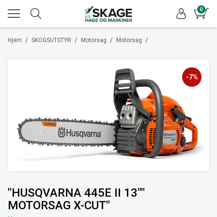
0
/
/
/
/
Hjem
SKOGSUTSTYR
Motorsag
Motorsag
-7%
"HUSQVARNA 445E II 13""
MOTORSAG X-CUT"