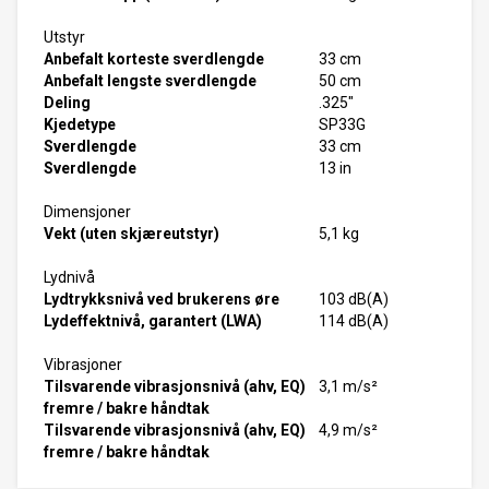
Utstyr
Anbefalt korteste sverdlengde
33 cm
Anbefalt lengste sverdlengde
50 cm
Deling
.325"
Kjedetype
SP33G
Sverdlengde
33 cm
Sverdlengde
13 in
Dimensjoner
Vekt (uten skjæreutstyr)
5,1 kg
Lydnivå
Lydtrykksnivå ved brukerens øre
103 dB(A)
Lydeffektnivå, garantert (LWA)
114 dB(A)
Vibrasjoner
Tilsvarende vibrasjonsnivå (ahv, EQ)
3,1 m/s²
fremre / bakre håndtak
Tilsvarende vibrasjonsnivå (ahv, EQ)
4,9 m/s²
fremre / bakre håndtak