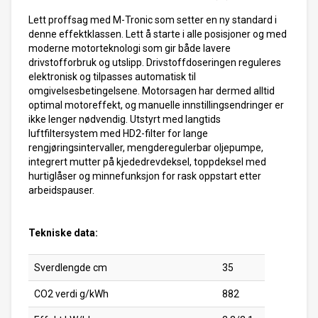
Lett proffsag med M-Tronic som setter en ny standard i
denne effektklassen. Lett å starte i alle posisjoner og med
moderne motorteknologi som gir både lavere
drivstofforbruk og utslipp. Drivstoffdoseringen reguleres
elektronisk og tilpasses automatisk til
omgivelsesbetingelsene. Motorsagen har dermed alltid
optimal motoreffekt, og manuelle innstillingsendringer er
ikke lenger nødvendig. Utstyrt med langtids
luftfiltersystem med HD2-filter for lange
rengjøringsintervaller, mengderegulerbar oljepumpe,
integrert mutter på kjededrevdeksel, toppdeksel med
hurtiglåser og minnefunksjon for rask oppstart etter
arbeidspauser.
Tekniske data:
Sverdlengde cm
35
CO2 verdi g/kWh
882