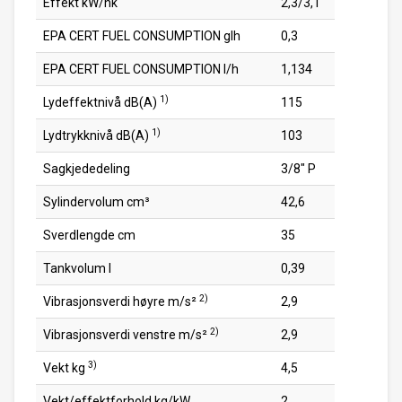
Effekt kW/hk
2,3/3,1
EPA CERT FUEL CONSUMPTION glh
0,3
EPA CERT FUEL CONSUMPTION l/h
1,134
1)
Lydeffektnivå dB(A)
115
1)
Lydtrykknivå dB(A)
103
Sagkjededeling
3/8" P
Sylindervolum cm³
42,6
Sverdlengde cm
35
Tankvolum l
0,39
2)
Vibrasjonsverdi høyre m/s²
2,9
2)
Vibrasjonsverdi venstre m/s²
2,9
3)
Vekt kg
4,5
Vekt/effektforhold kg/kW
2